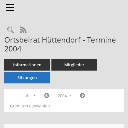
Toggle navigation
Rechercheauswahl
RSS-Feed
Ortsbeirat Hüttendorf - Termine
2004
Informationen
Mitglieder
Sitzungen
Jahr
2004
Gremium auswählen