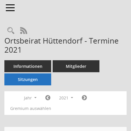
Toggle navigation
Rechercheauswahl
RSS-Feed
Ortsbeirat Hüttendorf - Termine
2021
Informationen
Mitglieder
Sitzungen
Jahr
2021
Gremium auswählen