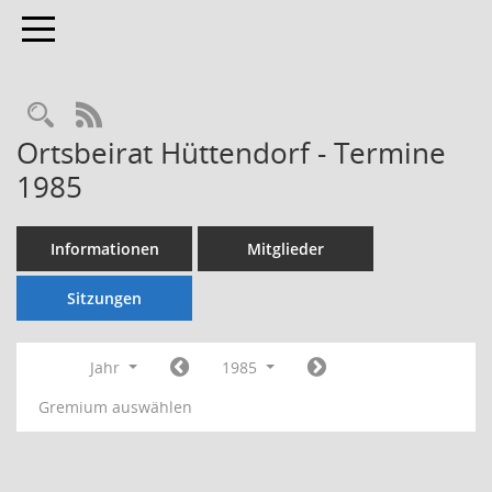
Toggle navigation
Rechercheauswahl
RSS-Feed
Ortsbeirat Hüttendorf - Termine
1985
Informationen
Mitglieder
Sitzungen
Jahr
1985
Gremium auswählen