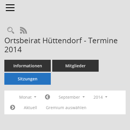
Toggle navigation
Rechercheauswahl
RSS-Feed
Ortsbeirat Hüttendorf - Termine
2014
Informationen
Mitglieder
Sitzungen
Monat
September
2014
Aktuell
Gremium auswählen