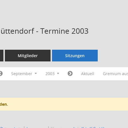
Hüttendorf - Termine 2003
Mitglieder
Sitzungen
September
2003
Aktuell
Gremium au
den.