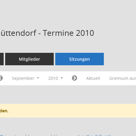
Hüttendorf - Termine 2010
Mitglieder
Sitzungen
September
2010
Aktuell
Gremium au
den.