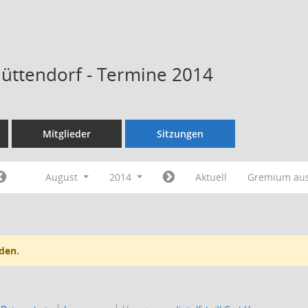
Hüttendorf - Termine 2014
Mitglieder
Sitzungen
August
2014
Aktuell
Gremium au
den.