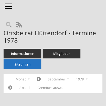
Toggle navigation
Rechercheauswahl
RSS-Feed
Ortsbeirat Hüttendorf - Termine
1978
Informationen
Mitglieder
Sitzungen
Monat
September
1978
Aktuell
Gremium auswählen