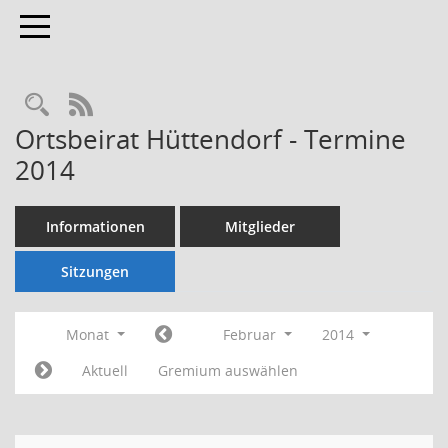
Toggle navigation
Rechercheauswahl
RSS-Feed
Ortsbeirat Hüttendorf - Termine
2014
Informationen
Mitglieder
Sitzungen
Monat
Februar
2014
Aktuell
Gremium auswählen