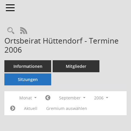
Toggle navigation
Rechercheauswahl
RSS-Feed
Ortsbeirat Hüttendorf - Termine
2006
Informationen
Mitglieder
Sitzungen
Monat
September
2006
Aktuell
Gremium auswählen