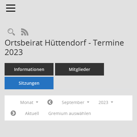
Toggle navigation
Rechercheauswahl
RSS-Feed
Ortsbeirat Hüttendorf - Termine
2023
Informationen
Mitglieder
Sitzungen
Monat
September
2023
Aktuell
Gremium auswählen