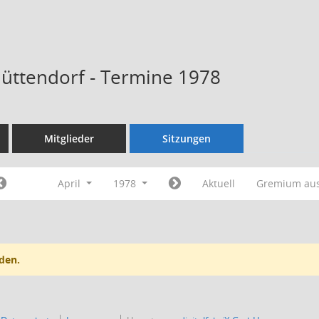
Hüttendorf - Termine 1978
Mitglieder
Sitzungen
April
1978
Aktuell
Gremium au
den.