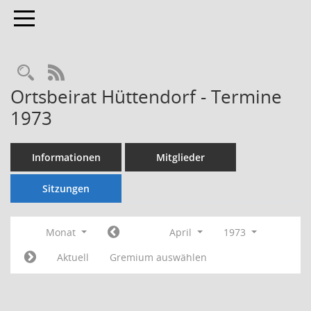
Toggle navigation
Rechercheauswahl
RSS-Feed
Ortsbeirat Hüttendorf - Termine
1973
Informationen
Mitglieder
Sitzungen
Monat
April
1973
Aktuell
Gremium auswählen