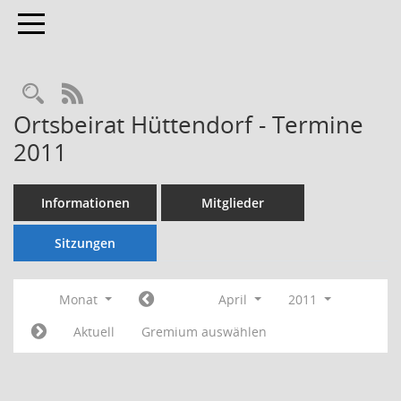
Toggle navigation
Rechercheauswahl
RSS-Feed
Ortsbeirat Hüttendorf - Termine
2011
Informationen
Mitglieder
Sitzungen
Monat
April
2011
Aktuell
Gremium auswählen