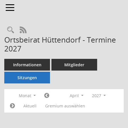
Toggle navigation
Rechercheauswahl
RSS-Feed
Ortsbeirat Hüttendorf - Termine
2027
Informationen
Mitglieder
Sitzungen
Monat
April
2027
Aktuell
Gremium auswählen