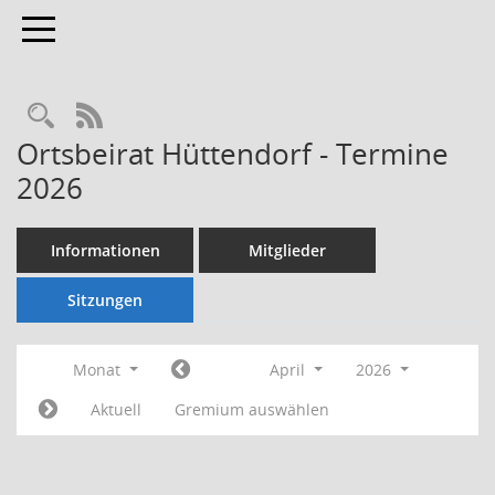
Toggle navigation
Rechercheauswahl
RSS-Feed
Ortsbeirat Hüttendorf - Termine
2026
Informationen
Mitglieder
Sitzungen
Monat
April
2026
Aktuell
Gremium auswählen