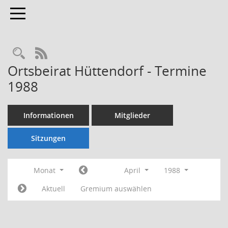
Toggle navigation
Rechercheauswahl
RSS-Feed
Ortsbeirat Hüttendorf - Termine
1988
Informationen
Mitglieder
Sitzungen
Monat
April
1988
Aktuell
Gremium auswählen