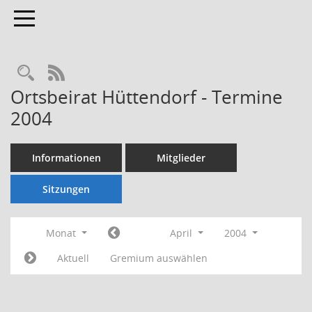
Toggle navigation
Rechercheauswahl
RSS-Feed
Ortsbeirat Hüttendorf - Termine
2004
Informationen
Mitglieder
Sitzungen
Monat
April
2004
Aktuell
Gremium auswählen