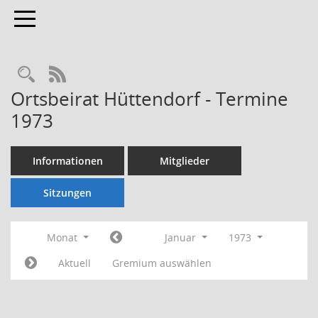
Toggle navigation
Rechercheauswahl
RSS-Feed
Ortsbeirat Hüttendorf - Termine
1973
Informationen
Mitglieder
Sitzungen
Monat
Januar
1973
Aktuell
Gremium auswählen