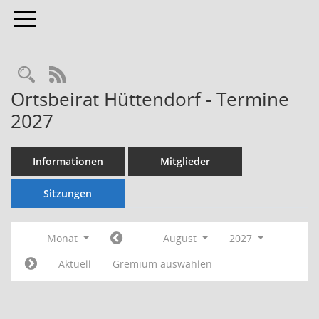
Toggle navigation
Rechercheauswahl
RSS-Feed
Ortsbeirat Hüttendorf - Termine
2027
Informationen
Mitglieder
Sitzungen
Monat
August
2027
Aktuell
Gremium auswählen