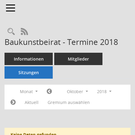
Toggle navigation
Rechercheauswahl
RSS-Feed
Baukunstbeirat - Termine 2018
Informationen
Mitglieder
Sitzungen
Monat
Oktober
2018
Aktuell
Gremium auswählen
Keine Daten gefunden.