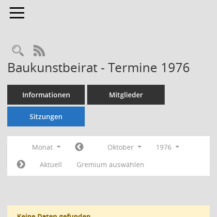
Toggle navigation
Rechercheauswahl
RSS-Feed
Baukunstbeirat - Termine 1976
Informationen
Mitglieder
Sitzungen
Monat
Oktober
1976
Aktuell
Gremium auswählen
Keine Daten gefunden.