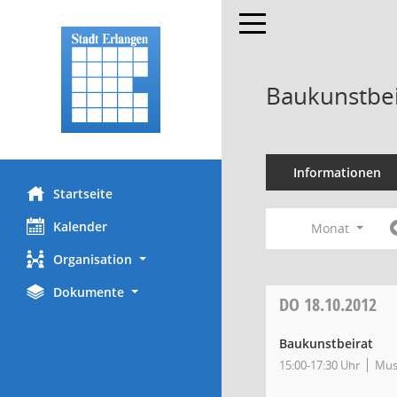
Toggle navigation
Baukunstbei
Informationen
Startseite
Kalender
Monat
Organisation
Dokumente
DO
18.10.2012
Baukunstbeirat
15:00-17:30 Uhr
Muse