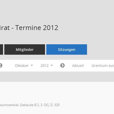
rat - Termine 2012
Mitglieder
Sitzungen
Oktober
2012
Aktuell
Gremium au
umswinkel, Gebäude B 2, 3. OG, Zi. 320