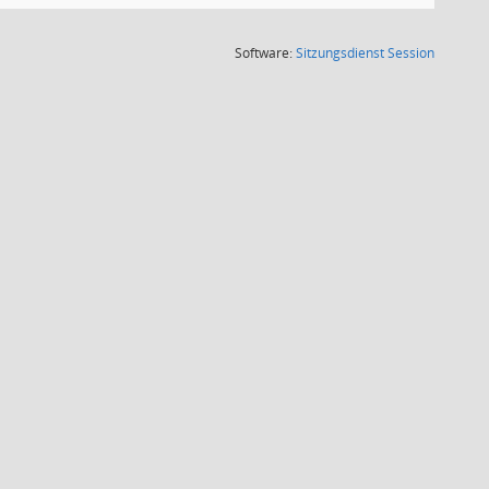
(Wird in
Software:
Sitzungsdienst
Session