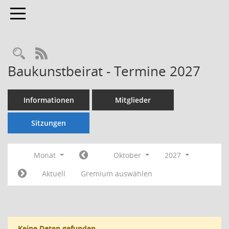
Toggle navigation
Rechercheauswahl
RSS-Feed
Baukunstbeirat - Termine 2027
Informationen
Mitglieder
Sitzungen
Monat
Oktober
2027
Aktuell
Gremium auswählen
Keine Daten gefunden.