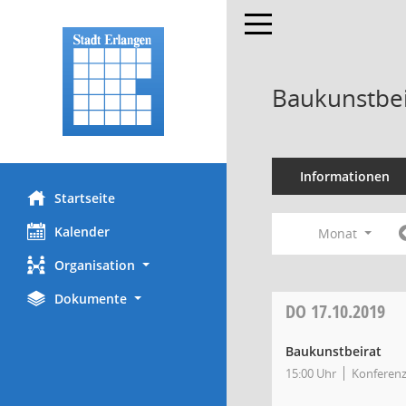
Toggle navigation
Baukunstbei
Informationen
Startseite
Kalender
Monat
Organisation
Dokumente
DO
17.10.2019
Baukunstbeirat
15:00 Uhr
Konferen