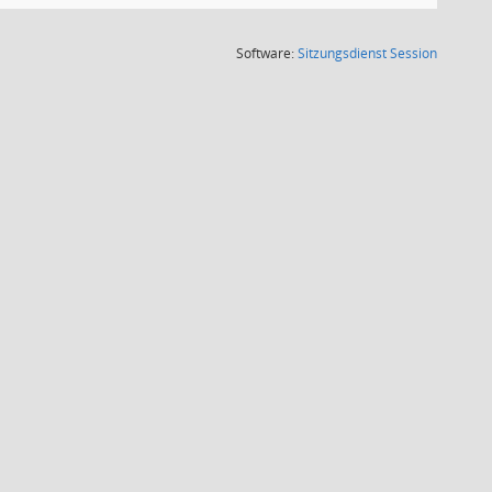
(Wird in
Software:
Sitzungsdienst
Session