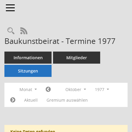
Toggle navigation
Rechercheauswahl
RSS-Feed
Baukunstbeirat - Termine 1977
Informationen
Mitglieder
Sitzungen
Monat
Oktober
1977
Aktuell
Gremium auswählen
Keine Daten gefunden.