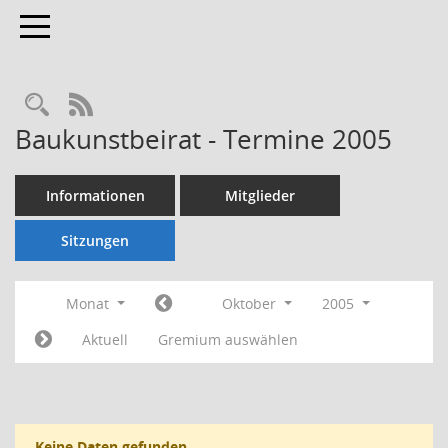
Toggle navigation
Rechercheauswahl
RSS-Feed
Baukunstbeirat - Termine 2005
Informationen
Mitglieder
Sitzungen
Monat
Oktober
2005
Aktuell
Gremium auswählen
Keine Daten gefunden.