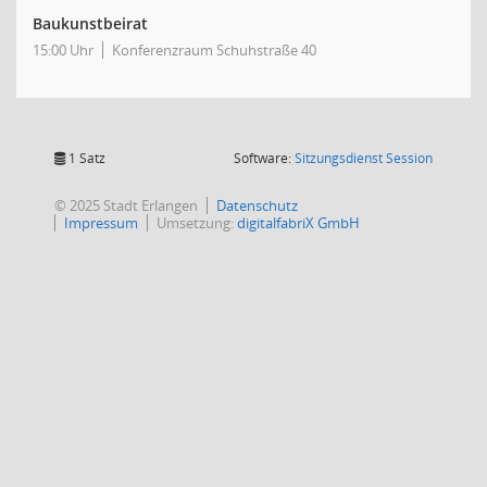
Baukunstbeirat
15:00 Uhr
Konferenzraum Schuhstraße 40
(Wird in
1 Satz
Software:
Sitzungsdienst
Session
© 2025 Stadt Erlangen
Datenschutz
Impressum
Umsetzung:
digitalfabriX GmbH