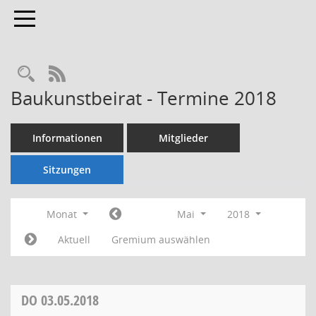
Toggle navigation
Rechercheauswahl
RSS-Feed
Baukunstbeirat - Termine 2018
Informationen
Mitglieder
Sitzungen
Monat
Mai
2018
Aktuell
Gremium auswählen
DO
03.05.2018