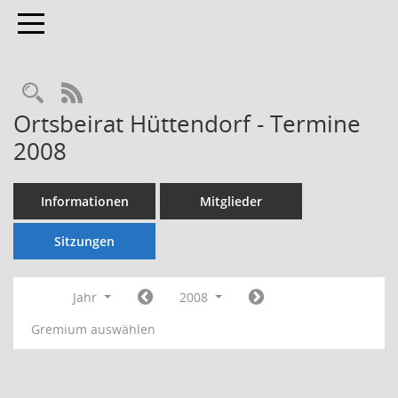
Toggle navigation
Rechercheauswahl
RSS-Feed
Ortsbeirat Hüttendorf - Termine
2008
Informationen
Mitglieder
Sitzungen
Jahr
2008
Gremium auswählen