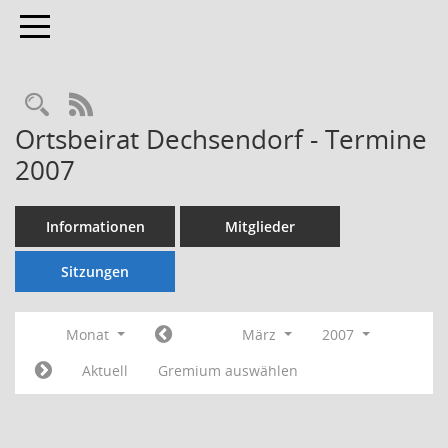
Toggle navigation
Rechercheauswahl
RSS-Feed
Ortsbeirat Dechsendorf - Termine
2007
Informationen
Mitglieder
Sitzungen
Monat
März
2007
Aktuell
Gremium auswählen