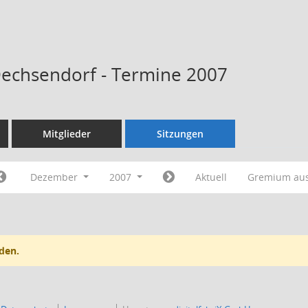
Dechsendorf - Termine 2007
Mitglieder
Sitzungen
Dezember
2007
Aktuell
Gremium au
den.