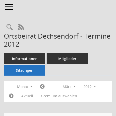
Toggle navigation
Rechercheauswahl
RSS-Feed
Ortsbeirat Dechsendorf - Termine
2012
Informationen
Mitglieder
Sitzungen
Monat
März
2012
Aktuell
Gremium auswählen