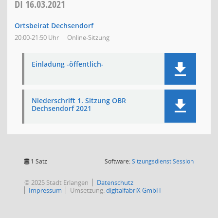
DI
16.03.2021
Ortsbeirat Dechsendorf
20:00-21:50 Uhr
Online-Sitzung
Einladung -öffentlich-
Niederschrift 1. Sitzung OBR
Dechsendorf 2021
(Wird in
1 Satz
Software:
Sitzungsdienst
Session
© 2025 Stadt Erlangen
Datenschutz
Impressum
Umsetzung:
digitalfabriX GmbH