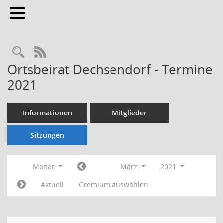
Toggle navigation
Rechercheauswahl
RSS-Feed
Ortsbeirat Dechsendorf - Termine
2021
Informationen
Mitglieder
Sitzungen
Monat
März
2021
Aktuell
Gremium auswählen