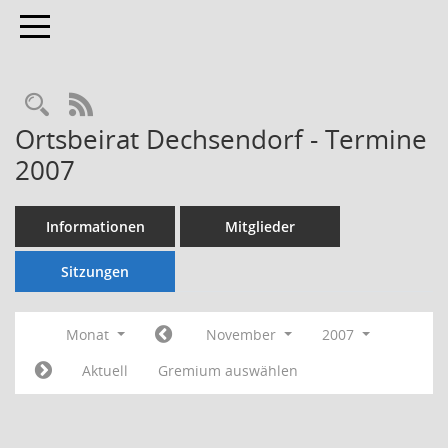
Toggle navigation
Rechercheauswahl
RSS-Feed
Ortsbeirat Dechsendorf - Termine
2007
Informationen
Mitglieder
Sitzungen
Monat
November
2007
Aktuell
Gremium auswählen