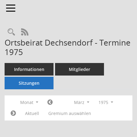
Toggle navigation
Rechercheauswahl
RSS-Feed
Ortsbeirat Dechsendorf - Termine
1975
Informationen
Mitglieder
Sitzungen
Monat
März
1975
Aktuell
Gremium auswählen