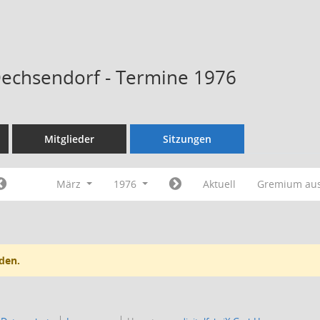
Dechsendorf - Termine 1976
Mitglieder
Sitzungen
März
1976
Aktuell
Gremium au
den.