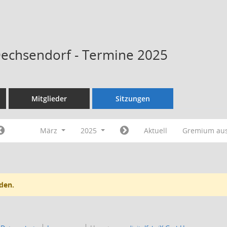
Dechsendorf - Termine 2025
Mitglieder
Sitzungen
März
2025
Aktuell
Gremium au
den.