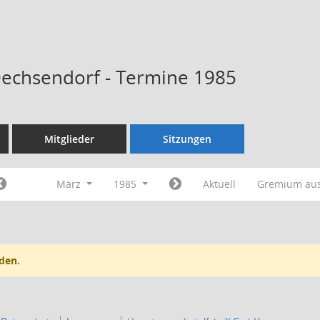
Dechsendorf - Termine 1985
Mitglieder
Sitzungen
März
1985
Aktuell
Gremium au
den.