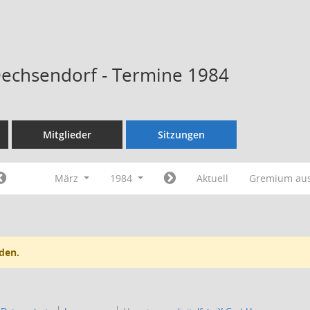
Dechsendorf - Termine 1984
Mitglieder
Sitzungen
März
1984
Aktuell
Gremium au
den.