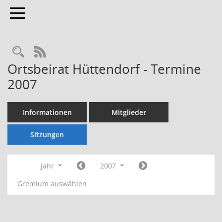
Toggle navigation
Rechercheauswahl
RSS-Feed
Ortsbeirat Hüttendorf - Termine
2007
Informationen
Mitglieder
Sitzungen
Jahr
2007
Gremium auswählen