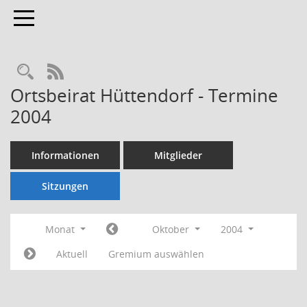
Toggle navigation
Rechercheauswahl
RSS-Feed
Ortsbeirat Hüttendorf - Termine
2004
Informationen
Mitglieder
Sitzungen
Monat
Oktober
2004
Aktuell
Gremium auswählen