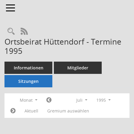
Toggle navigation
Rechercheauswahl
RSS-Feed
Ortsbeirat Hüttendorf - Termine
1995
Informationen
Mitglieder
Sitzungen
Monat
Juli
1995
Aktuell
Gremium auswählen