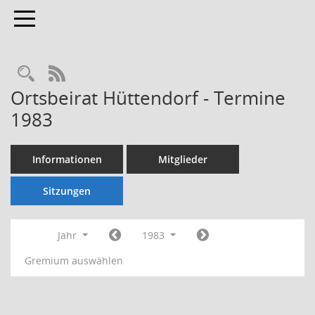
Toggle navigation
Rechercheauswahl
RSS-Feed
Ortsbeirat Hüttendorf - Termine
1983
Informationen
Mitglieder
Sitzungen
Jahr
1983
Gremium auswählen