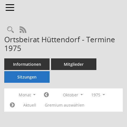
Toggle navigation
Rechercheauswahl
RSS-Feed
Ortsbeirat Hüttendorf - Termine
1975
Informationen
Mitglieder
Sitzungen
Monat
Oktober
1975
Aktuell
Gremium auswählen