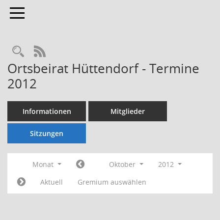
Toggle navigation
Rechercheauswahl
RSS-Feed
Ortsbeirat Hüttendorf - Termine
2012
Informationen
Mitglieder
Sitzungen
Monat
Oktober
2012
Aktuell
Gremium auswählen