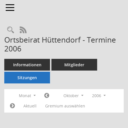
Toggle navigation
Rechercheauswahl
RSS-Feed
Ortsbeirat Hüttendorf - Termine
2006
Informationen
Mitglieder
Sitzungen
Monat
Oktober
2006
Aktuell
Gremium auswählen