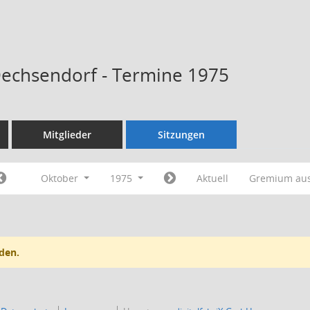
Dechsendorf - Termine 1975
Mitglieder
Sitzungen
Oktober
1975
Aktuell
Gremium au
den.