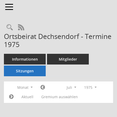
Toggle navigation
Rechercheauswahl
RSS-Feed
Ortsbeirat Dechsendorf - Termine
1975
Informationen
Mitglieder
Sitzungen
Monat
Juli
1975
Aktuell
Gremium auswählen