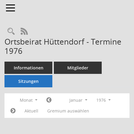
Toggle navigation
Rechercheauswahl
RSS-Feed
Ortsbeirat Hüttendorf - Termine
1976
Informationen
Mitglieder
Sitzungen
Monat
Januar
1976
Aktuell
Gremium auswählen