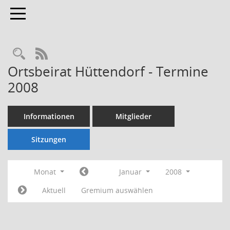
Toggle navigation
Rechercheauswahl
RSS-Feed
Ortsbeirat Hüttendorf - Termine
2008
Informationen
Mitglieder
Sitzungen
Monat
Januar
2008
Aktuell
Gremium auswählen